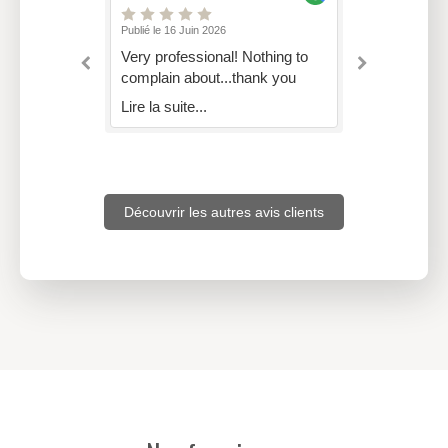
Publié le 16 Juin 2026
Publié le 15 J
ny's
Very professional! Nothing to
Thank you
complain about...thank you
Impeccable
llent work.
recommend
Lire la suite...
es and I
Lire la suit
hem.
vani and
Découvrir les autres avis clients